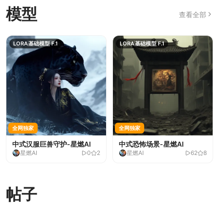
模型
查看全部
LORA
基础模型 F.1
LORA
基础模型 F.1
全网独家
全网独家
中式汉服巨兽守护-星燃AI
中式恐怖场景-星燃AI
星燃AI
0
2
星燃AI
62
8
全网独家
全网独家
全网独家
全网独家
全网独家
全网独家
全网独家
全网独家
中式恐怖阴暗-星燃AI
中式武侠玄幻帅哥男一号-碉
小红书女仆真实女孩-美翻了
极致山海经神兽2.0版-很帅
LORA
LORA
LORA
LORA
基础模型 F.1
基础模型 F.1
基础模型 F.1
基础模型 F.1
中式旗袍美女-星燃AI
短发黑丝清新美女-美美哒
小红书真实瑜伽女孩-爆火
3A级游戏场景-大片既视感
LORA
LORA
LORA
LORA
基础模型 F.1
基础模型 F.1
基础模型 F.1
基础模型 F.1
星燃AI
星燃AI
星燃AI
星燃AI
804
606
40
9
16
7
6
1
星燃AI
星燃AI
星燃AI
星燃AI
84
37
0
3
3
4
2
5
堡了
帖子