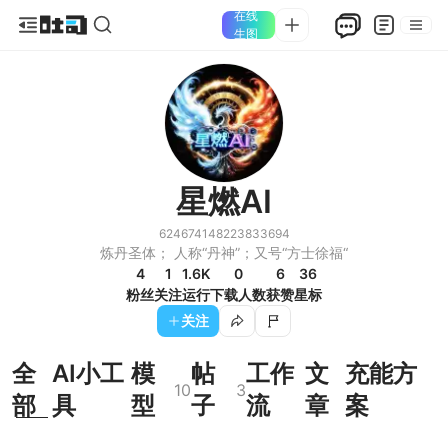
在线
生图
星燃AI
624674148223833694
炼丹圣体； 人称“丹神”；又号“方士徐福“
4
1
1.6K
0
6
36
粉丝
关注
运行
下载人数
获赞
星标
关注
全
AI小工
模
帖
工作
文
充能方
10
3
部
具
型
子
流
章
案