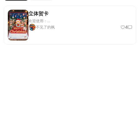
立体贺卡
欢迎使用：
https://tusiart.com/models/805991844799491449?
4
不见了的枫
source_id=nz2-oFjmlUO7ofAjYHb39RAn