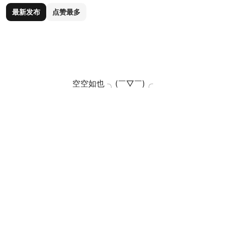
最新发布
点赞最多
空空如也 ╮(￣▽￣)╭