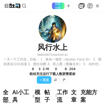
在线
生图
风行水上
688526675394406142
一天一个工作流，目标： 1、角色一致性（Apater, Face ID） 2、图
转真实\CG\动漫 3、图生动图 4、双人图（图像合并） 5、动作控制
6、姓氏图 7、图换动作（动漫角色精准控制）
8
3
2.1K
0
8
204
粉丝
关注
运行
下载人数
获赞
星标
关注
全
AI小工
模
帖
工作
文
充能方
8
1
部
具
型
子
流
章
案