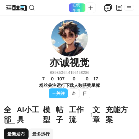
在线
生图
亦诚视觉
689853644195158286
7
0
107
0
0
17
粉丝
关注
运行
下载人数
获赞
星标
关注
全
AI小工
模
帖
工作
文
充能方
1
部
具
型
子
流
章
案
最新发布
最多运行