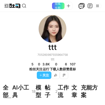
在线
生图
ttt
705260997555964758
ttt
5
0
3.8K
0
6
107
粉丝
关注
运行
下载人数
获赞
星标
关注
全
AI小工
模
帖
工作
文
充能方
18
2
部
具
型
子
流
章
案