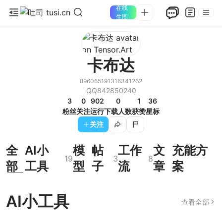
在线
生图
卡布达
896065191316341262
QQ842850240
3
0
902
0
1
36
粉丝
关注
运行
下载人数
获赞
星标
关注
全
AI小
模
帖
工作
文
充能方
19
3
8
部
工具
型
子
流
章
案
AI小工具
查看全部
SeedVR2图片高清放
Zimage控图
19
1