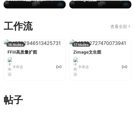
大
Zimage文生图
图生图
视频换脸
Kontext一键去水印
Wan2.2图生视频
IndexTTS2 语音克隆情
视频换脸
QwenImage海报生成
一键换装
QwenImage中文文生
273
6
1
1
215
5
8
1
1
1
元素替换
Kontext双图融合
QwenImageEdit图片
FFill高质量扩图
图片高清放大
10
6
1
17
1
绪模仿等等
器V2
图
编辑
工作流
查看全部
一键变瘦视频生成
5
18 Nodes
17 Nodes
FFill高质量扩图
Zimage文生图
卡布达
0
卡布达
0
IndexTTS2 语音克隆情绪模
一键变瘦视频生成
Kontext一键去水印
QwenImage海报生成器
一键换装
QwenImage中文文生图
5 Nodes
40 Nodes
14 Nodes
14 Nodes
61 Nodes
12 Nodes
仿等等
帖子
卡布达
卡布达
卡布达
47
17
0
7
1
卡布达
卡布达
卡布达
257
0
9
6