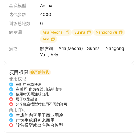
基底模型
Anima
迭代步数
4000
训练总轮数
6
触发词
Aria(Mecha)
Sunna
Nangong Yu
Aria
描述
触发词： Aria(Mecha)，Sunna ，Nangong
Yu ，Aria
四个人物形象：千夏，南宫羽，爱芮还有爱芮
本体
项目权限
严禁转载
写多人物提示词时要加上对应人物的触发词例
使用权限
如：Aria, Sunna, Nangong Yu, multiple girls,
在吐司在线使用
3girls, pink hair, fingerless gloves, black
在 吐司 作为在线训练的底模
hair, multicolored hair, thighhighs, gloves,
使用时无需注明出处
用于模型融合
green hair, dress, white dress, red hair, red
分享融合模型时使用不同的许可
eyes, twintails, halo, wings, blue eyes, smile,
商用许可
cloud, sky, looking at viewer, streaked hair,
生成的内容用于商业用途
short sleeves, pink gloves, open mouth,
作为生成服务来商用
转售模型或出售融合模型
long hair, torn thighhighs, sitting, hair
ornament, ahoge, outdoors, two-tone hair,