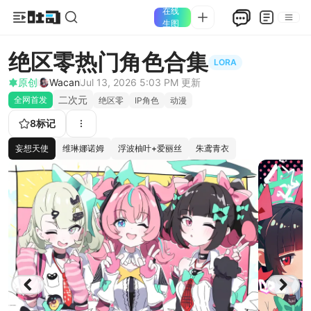
在线
生图
绝区零热门角色合集
LORA
原创
Wacan
Jul 13, 2026 5:03 PM
更新
二次元
全网首发
绝区零
IP角色
动漫
8
标记
妄想天使
维琳娜诺姆
浮波柚叶+爱丽丝
朱鸢青衣