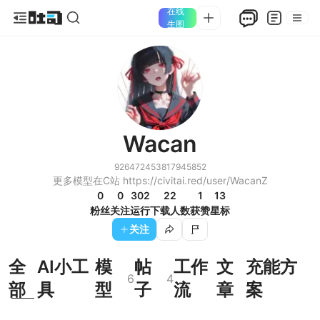
在线
生图
Wacan
926472453817945852
更多模型在C站 https://civitai.red/user/WacanZ
0
0
302
22
1
13
粉丝
关注
运行
下载人数
获赞
星标
关注
全
AI小工
模
帖
工作
文
充能方
6
4
部
具
型
子
流
章
案