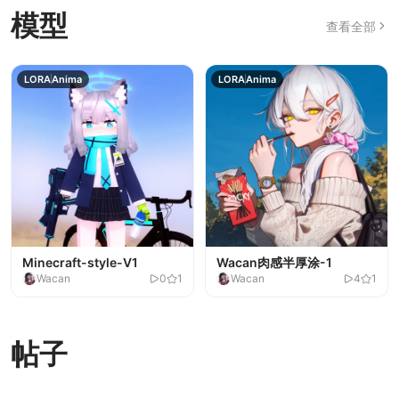
模型
查看全部
LORA
Anima
LORA
Anima
Minecraft-style-V1
Wacan肉感半厚涂-1
Wacan
0
1
Wacan
4
1
全网首发
全网首发
全网首发
全网首发
简约线条风二次元-简约V5
绝区零热门角色合集-妄想天
LORA
LORA
Anima
Anima
SoMo二次元-1
袜子质感提升-v1
LORA
LORA
Illustrious
Illustrious
Wacan
Wacan
281
17
4
8
Wacan
Wacan
0
0
1
1
使
帖子