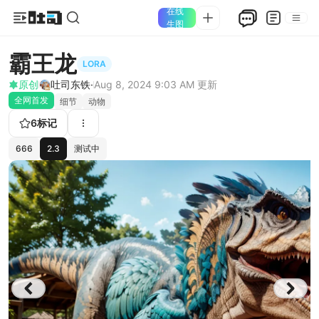
在线
生图
霸王龙
LORA
原创
吐司东铁·
Aug 8, 2024 9:03 AM
更新
全网首发
细节
动物
6
标记
666
2.3
测试中