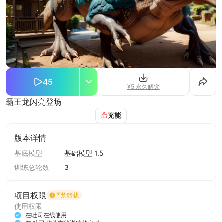
45
¥5 永久解锁
霸王龙闪亮登场
充能
版本详情
基底模型
基础模型 1.5
训练总轮数
3
项目权限
严禁转载
使用权限
在吐司在线使用