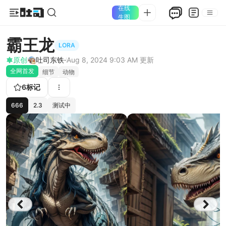
在线
生图
霸王龙
LORA
原创
吐司东铁·
Aug 8, 2024 9:03 AM
更新
全网首发
细节
动物
6
标记
666
2.3
测试中