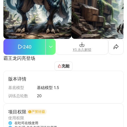
240
¥5 永久解锁
霸王龙闪亮登场
充能
版本详情
基底模型
基础模型 1.5
训练总轮数
20
项目权限
严禁转载
使用权限
在吐司在线使用