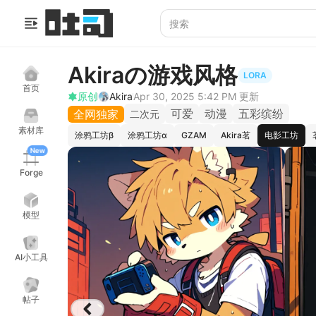
Akiraの游戏风格
LORA
首页
原创
Akira
Apr 30, 2025 5:42 PM
更新
可爱
动漫
五彩缤纷
全网独家
二次元
素材库
涂鸦工坊β
涂鸦工坊α
GZAM
Akira茗
电影工坊
New
Forge
模型
AI小工具
帖子