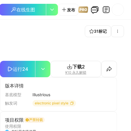
在线生图
发布
31
标记
下载
2
运行
24
¥10 永久解锁
版本详情
基底模型
Illustrious
触发词
electronic pixel style
项目权限
严禁转载
使用权限