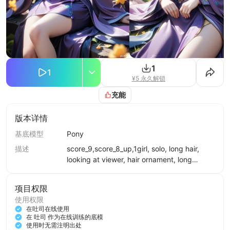
1
1
¥5 永久解锁
充能
版本详情
基底模型
Pony
描述
score_9,score_8_up,1girl, solo, long hair,
looking at viewer, hair ornament, long
sleeves, dress, jewelry, sitting, purple hair,
earrings, clothing cutout, bare legs, facial
项目权限
mark, chinese clothes, cleavage cutout,
使用权限
purple dress, forehead mark，
在吐司在线使用
在 吐司 作为在线训练的底模
使用时无需注明出处