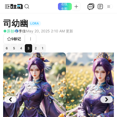
在线
生图
司幼幽
LORA
原创
李佳
May 20, 2025 2:10 AM
更新
9
标记
6
5
4
3
2
1