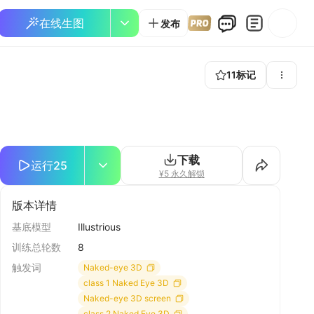
在线生图
发布
11
标记
下载
运行
25
¥5 永久解锁
版本详情
基底模型
Illustrious
训练总轮数
8
触发词
Naked-eye 3D
class 1 Naked Eye 3D
Naked-eye 3D screen
class 2 Naked Eye 3D