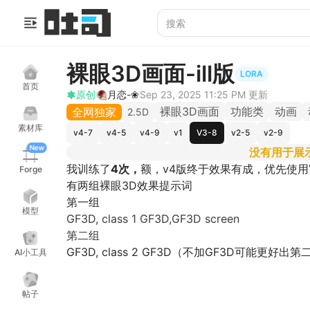
裸眼3D画面-ill版
LORA
首页
原创
月恋-❀
Sep 23, 2025 11:25 PM
更新
裸眼3D画面
功能类
动画
全网独家
2.5D
素材库
v4-7
v4-5
v4-9
v1
V3-8
v2-5
v2-9
New
没有用于展
我训练了
4次，
额，v4版终于效果有成，优先使用V
Forge
有两组裸眼3D效果提示词
第一组
模型
GF3D, class 1 GF3D,GF3D screen
第二组
GF3D, class 2 GF3D（不加GF3D可能更好
AI小工具
帖子