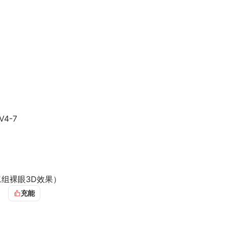
4-7
出第二组裸眼3D效果）
充能