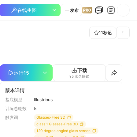
在线生图
发布
11
标记
下载
运行
15
¥5 永久解锁
版本详情
基底模型
Illustrious
训练总轮数
5
触发词
Glasses-Free 3D
class 1 Glasses-Free 3D
120 degree angled glass screen