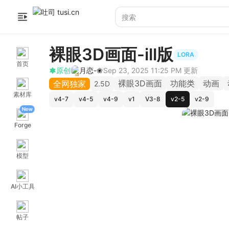
裸眼3D画面-ill版
LORA
首页
原创
月恋-❀
Sep 23, 2025 11:25 PM
更新
裸眼3D画面
功能类
动画
全网独家
2.5D
素材库
v4-7
v4-5
v4-9
v1
V3-8
v2-5
v2-9
New
Forge
模型
AI小工具
帖子