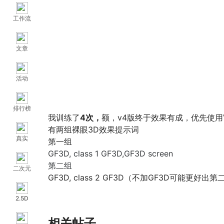
工作流
文章
活动
排行榜
我训练了
4次，
额，v4版终于效果有成，优先使用V
有两组裸眼3D效果提示词
真实
第一组
GF3D, class 1 GF3D,GF3D screen
第二组
二次元
GF3D, class 2 GF3D（不加GF3D可能更好
2.5D
相关帖子