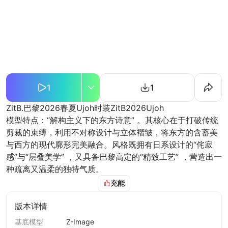
1
1
ZitB.巴黎2026春夏Ujoh时装ZitB2026Ujoh
模型特点：“解构主义下的东方诗意” 。其核心在于打破传统
剪裁的束缚，利用不对称设计与立体褶皱，将东方的含蓄美
与西方的现代廓形完美融合。风格既拥有日系设计的“侘寂
感”与“层叠美学” ，又具备巴黎高定的“精致工艺” ，营造出一
种疏离又温柔的独特气质。
典型元素：体折纸感衬衫、缠绕式挂脖上衣、O型茧状裙
充能
（强调量感而非曲线）。不规则剪裁、手工盘扣的现代变
体、局部镂空、和纸质感的层叠薄纱。玉石色系（羊脂白、
版本详情
青瓷绿）、天然染色的亚麻与丝绸，强调材质本身的肌理
基底模型
Z-Image