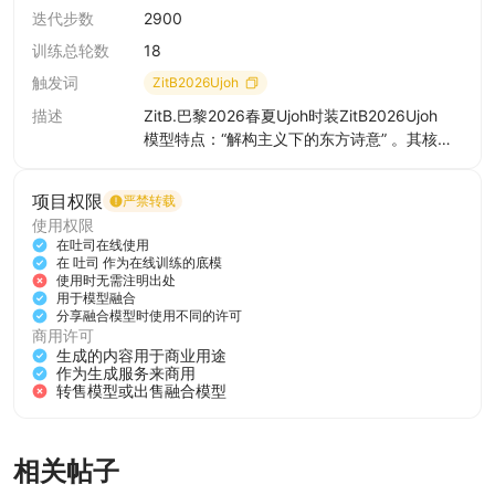
感。
迭代步数
2900
应用场景：高端买手店与设计师集合店：作为具有辨识度的
训练总轮数
18
独立设计师品牌，吸引追求个性、厌倦大众款的高知女性客
群。其独特的“艺术品”属性适合用于打造明星的差异化红毯
触发词
ZitB2026Ujoh
造型，或影视剧中的“文艺女主”人设穿搭。与当代艺术画廊
描述
ZitB.巴黎2026春夏Ujoh时装ZitB2026Ujoh
合作，将服装作为装置艺术展出，提升品牌的文化附加值与
模型特点：“解构主义下的东方诗意” 。其核心
溢价能力。
在于打破传统剪裁的束缚，利用不对称设计与
立体褶皱，将东方的含蓄美与西方的现代廓形
-------------------------------
项目权限
严禁转载
完美融合。风格既拥有日系设计的“侘寂感”与
为了达到最好的生图品质，请遵照以下参数配置来进行设
使用权限
“层叠美学” ，又具备巴黎高定的“精致工艺” ，
置。
在吐司在线使用
营造出一种疏离又温柔的独特气质。
在 吐司 作为在线训练的底模
本lora基模：Z-Image Base
典型元素：体折纸感衬衫、缠绕式挂脖上衣、
使用时无需注明出处
https://tusi.cn/models/958694016000505570
用于模型融合
O型茧状裙（强调量感而非曲线）。不规则剪
分享融合模型时使用不同的许可
1、采样推荐：Comfyui采用Euler， Step 25-50
裁、手工盘扣的现代变体、局部镂空、和纸质
商用许可
2、推荐分辨率（比例）一览：
感的层叠薄纱。玉石色系（羊脂白、青瓷
生成的内容用于商业用途
绿）、天然染色的亚麻与丝绸，强调材质本身
作为生成服务来商用
横图封面：1664×928（16:9）
转售模型或出售融合模型
的肌理感。
内容卡片：1472×1140（4:3）
应用场景：高端买手店与设计师集合店：作为
方图首图：1328×1328（1:1）
具有辨识度的独立设计师品牌，吸引追求个
海报竖排：1140×1472（3:4）
性、厌倦大众款的高知女性客群。其独特的“艺
相关帖子
竖屏封面：928×1664（9:16）
术品”属性适合用于打造明星的差异化红毯造