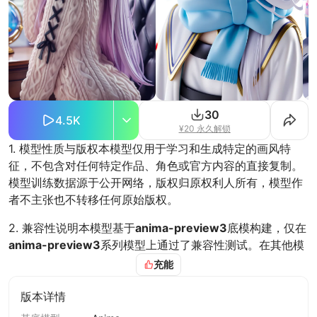
30
4.5K
¥20 永久解锁
1. 模型性质与版权本模型仅用于学习和生成特定的画风特
征，不包含对任何特定作品、角色或官方内容的直接复制。
模型训练数据源于公开网络，版权归原权利人所有，模型作
者不主张也不转移任何原始版权。
2. 兼容性说明本模型基于
anima-preview3
底模构建，仅在
anima-preview3
系列模型上通过了兼容性测试。在其他模
型环境或工作流中使用的效果及潜在风险（如异常或错误输
充能
出）需由使用者自行承担。
3. 发布与使用规范使用者需自行确保使用行为合法合规。任
版本详情
何公开发布或展示的生成内容，。严禁将生成内容冒充人工