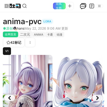
在线
生图
anima-pvc
LORA
原创
hans
May 22, 2026 9:06 AM
更新
二次元
全网首发
ANIMA
卡通
动漫
42
标记
V1