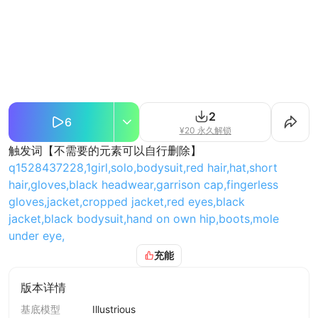
2
6
¥20 永久解锁
触发词【不需要的元素可以自行删除】
q1528437228,1girl,solo,bodysuit,red hair,hat,short
hair,gloves,black headwear,garrison cap,fingerless
gloves,jacket,cropped jacket,red eyes,black
jacket,black bodysuit,hand on own hip,boots,mole
under eye,
充能
模型说明：只推荐我首页的光辉生图底模，使用参数请看下
面的
参数推荐
版本详情
【云落-国漫Illustrious光辉-低步数生图模型】参数推荐：
基底模型
Illustrious
【采样方法(Sampler)】
DPM++ 3M SDE
新底模适用这