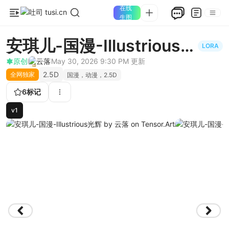
在线
生图
安琪儿-国漫-Illustrious光
LORA
辉
原创
云落
May 30, 2026 9:30 PM
更新
2.5D
全网独家
国漫，动漫，2.5D
6
标记
v1