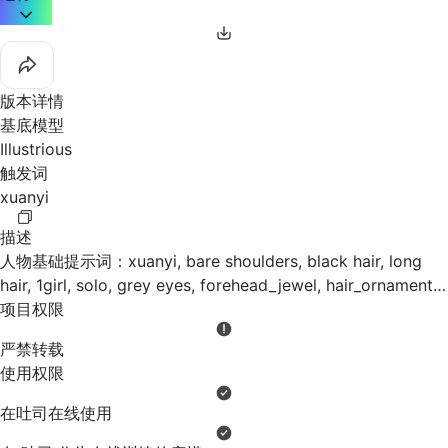
也是OK的。
免责声明：
1.请勿用于18禁作品，极端宗教宣传，**恐怖猎奇作品，人身攻
击等
版本详情
2.请勿用于商业用途
基底模型
3. 您基于本模型服务生成的文本内容由您自行维护并对其独立
Illustrious
判断后使用，您需在遵守适用法律法规和本服务条款的条件下使
触发词
用，基于本服务生成内容产生的任何知识产权问题由您自行处
xuanyi
理，您需对生成内容负责，本人对由此造成的任何损失不负责
任。
描述
4. 在未授权情况下，不得将本模型服务集成在任何第三方软件
人物基础提示词：xuanyi, bare shoulders, black hair, long
或服务中，亦不得以任何直接间接、明示或暗示方式向其他任何
hair, 1girl, solo, grey eyes, forehead_jewel, hair_ornament,
第三方披露生成内容与本服务的关联性。
您违反本协议所造成的
xuanyi purple and white dress, china dress,
项目权限
法律后果由您自行承担，给作者本人所造成的损失等，作者有权
detached_sleeves, long_sleeves, waist cutout
严禁转载
向您追偿
使用权限
在吐司在线使用