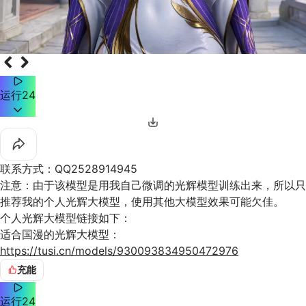
运行
24
联系方式：QQ2528914945
注意：由于该模型是用我自己微调的光辉模型训练出来，所以只
推荐我的个人光辉大模型，使用其他大模型效果可能欠佳。
个人光辉大模型链接如下：
适合国漫的光辉大模型：
https://tusi.cn/models/930093834950472976
适合二次元的光辉大模型：
充能
https://tusi.cn/models/912753559475369695
提示词就看我给出的图里的参数吧，亦或者自己找图片进行反推
运行
24