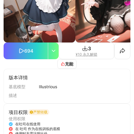
3
694
¥10 永久解锁
充能
版本详情
基底模型
Illustrious
描述
项目权限
严禁转载
使用权限
在吐司在线使用
在 吐司 作为在线训练的底模
使用时无需注明出处