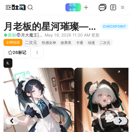
在线
生图
月老板的星河璀璨——
CHECKPOINT
二次元风格
原创
月大魔王|The Moonly Demon King
May 19, 2026 11:20 AM
更新
二次元
全网独家
性感女神
效果类
卡通
动漫
二次元
26
标记
IL