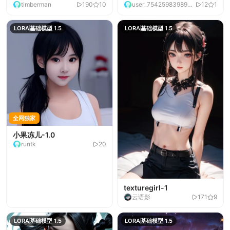
timberman
190
10
user_7542598398945
12
1
BATA01
50516
LORA
基础模型 1.5
LORA
基础模型 1.5
全网独家
小果冻儿-1.0
runtk
20
texturegirl-1
云语影
171
9
LORA
基础模型 1.5
LORA
基础模型 1.5