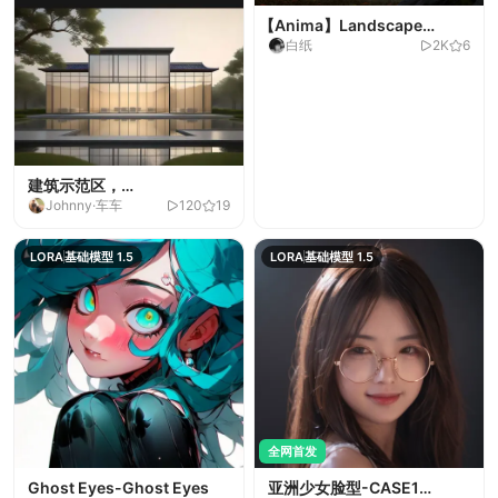
【Anima】Landscape
白纸
2K
6
specialization lora-V1
建筑示范区，
Johnny·车车
120
19
ZS_buildingV1.0-
ZS_buildingV1.0
LORA
基础模型 1.5
LORA
基础模型 1.5
全网首发
Ghost Eyes-Ghost Eyes
亚洲少女脸型-CASE1