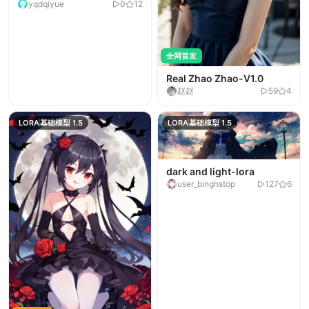
yqdqiyue
0
12
flux-V1.0
全网首发
Real Zhao Zhao-V1.0
赵赵
59
4
LORA
基础模型 1.5
LORA
基础模型 1.5
dark and light-lora
user_binghstop
127
6