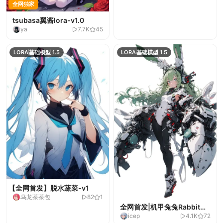
全网独家
tsubasa翼酱lora-v1.0
ya
7.7K
45
LORA
基础模型 1.5
LORA
基础模型 1.5
【全网首发】脱水蔬菜-v1
乌龙茶茶包
82
1
全网首发|机甲兔兔Rabbit
icep
4.1K
72
ear(测试版）-v1.0