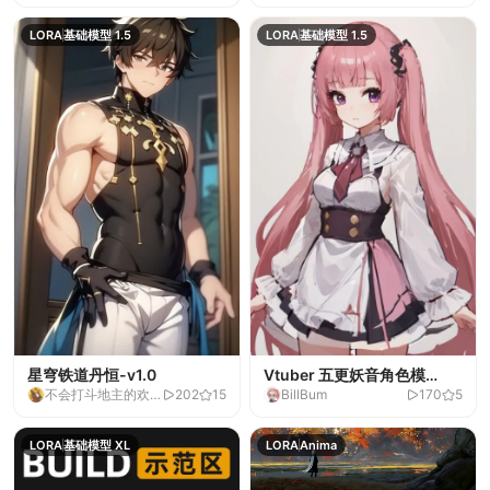
LORA
基础模型 1.5
LORA
基础模型 1.5
星穹铁道丹恒-v1.0
Vtuber 五更妖音角色模
不会打斗地主的欢
202
15
BillBum
170
5
型-1.0
乐马
LORA
基础模型 XL
LORA
Anima